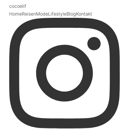
coco
elif
Home
Reisen
Mode
Lifestyle
Blog
Kontakt