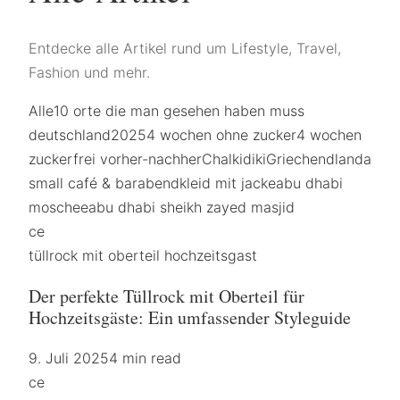
Entdecke alle Artikel rund um Lifestyle, Travel,
Fashion und mehr.
Alle
10 orte die man gesehen haben muss
deutschland
2025
4 wochen ohne zucker
4 wochen
zuckerfrei vorher-nachher
Chalkidiki
Griechendland
a
small café & bar
abendkleid mit jacke
abu dhabi
moschee
abu dhabi sheikh zayed masjid
ce
tüllrock mit oberteil hochzeitsgast
Der perfekte Tüllrock mit Oberteil für
Hochzeitsgäste: Ein umfassender Styleguide
9. Juli 2025
4 min read
ce