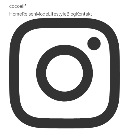
coco
elif
Home
Reisen
Mode
Lifestyle
Blog
Kontakt