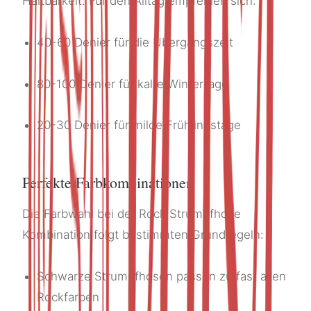
Haltbarkeit. Für den Alltag empfehlen sich:
40-60 Denier für die Übergangszeit
80-100 Denier für kalte Wintertage
20-30 Denier für milde Frühlingstage
Perfekte Farbkombinationen
Die Farbwahl bei der Rock Strumpfhose
Kombination folgt bestimmten Grundregeln:
Schwarze Strumpfhosen passen zu fast allen
Rockfarben