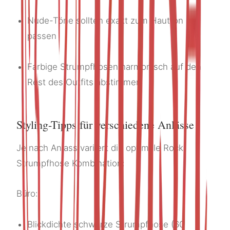
Nude-Töne sollten exakt zum Hautton
passen
Farbige Strumpfhosen harmonisch auf den
Rest des Outfits abstimmen
Styling-Tipps für verschiedene Anlässe
Je nach Anlass variiert die optimale Rock
Strumpfhose Kombination:
Büro:
Blickdichte schwarze Strumpfhose (60