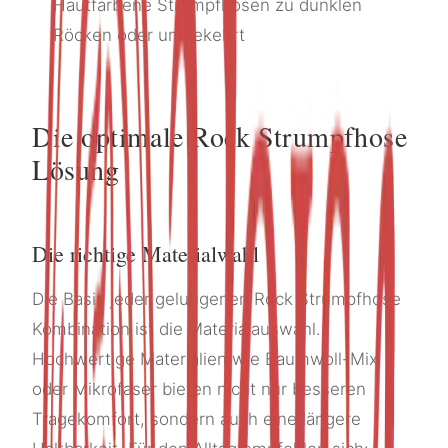
Hautfarbene Strumpfhosen zu dunklen
Röcken oder umgekehrt
Die optimale Rock Strumpfhose
Lösung
Die richtige Materialwahl
Die Basis jeder gelungenen Rock Strumpfhose
Kombination ist die Materialauswahl.
Hochwertige Materialien wie Baumwoll-Mix
oder Mikrofaser bieten nicht nur besseren
Tragekomfort, sondern auch eine längere