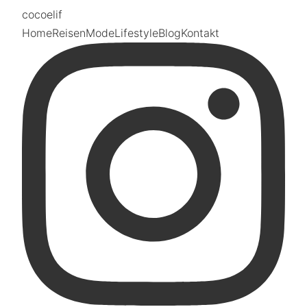
coco
elif
Home
Reisen
Mode
Lifestyle
Blog
Kontakt