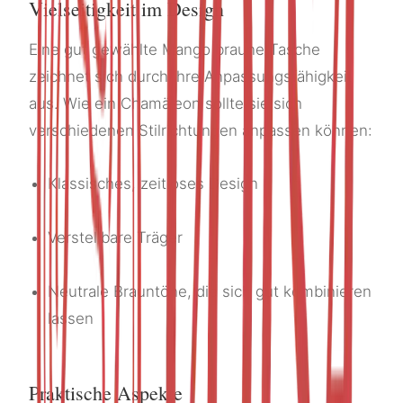
Vielseitigkeit im Design
Eine gut gewählte Mango braune Tasche
zeichnet sich durch ihre Anpassungsfähigkeit
aus. Wie ein Chamäleon sollte sie sich
verschiedenen Stilrichtungen anpassen können:
Klassisches, zeitloses Design
Verstellbare Träger
Neutrale Brauntöne, die sich gut kombinieren
lassen
Praktische Aspekte