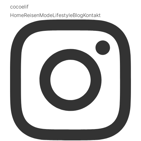
coco
elif
Home
Reisen
Mode
Lifestyle
Blog
Kontakt