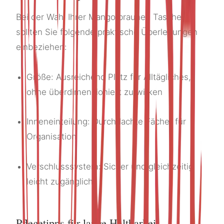
Bei der Wahl Ihrer Mango braunen Tasche
sollten Sie folgende praktische Überlegungen
einbeziehen:
Größe: Ausreichend Platz für Alltägliches,
ohne überdimensioniert zu wirken
Inneneinteilung: Durchdachte Fächer für
Organisation
Verschlusssystem: Sicher und gleichzeitig
leicht zugänglich
Pflegetipps für lange Haltbarkeit