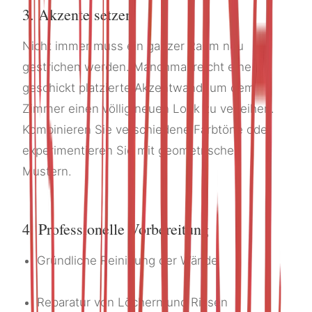
3. Akzente setzen
Nicht immer muss ein ganzer Raum neu
gestrichen werden. Manchmal reicht eine
geschickt platzierte Akzentwand, um dem
Zimmer einen völlig neuen Look zu verleihen.
Kombinieren Sie verschiedene Farbtöne oder
experimentieren Sie mit geometrischen
Mustern.
4. Professionelle Vorbereitung
Gründliche Reinigung der Wände
Reparatur von Löchern und Rissen