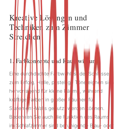
Kreative Lösungen und
Techniken zum Zimmer
Streichen
1. Farbkonzepte und Raumwirkung
Eine durchdachte Farbwahl ist der Schlüssel
zum Erfolg. Helle, pastellige Töne eignen sich
hervorragend für kleine Räume, während
kräftige Farben in großen Räumen für
Statement-Walls genutzt werden können.
Bedenken Sie auch die Funktion des Raums –
im Schlafzimmer sind beruhigende Blau- oder