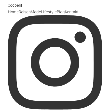
coco
elif
Home
Reisen
Mode
Lifestyle
Blog
Kontakt