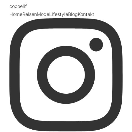
coco
elif
Home
Reisen
Mode
Lifestyle
Blog
Kontakt