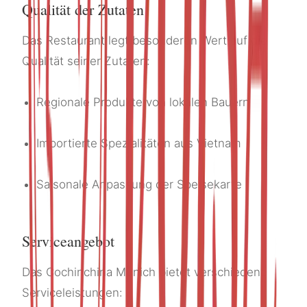
Qualität der Zutaten
Das Restaurant legt besonderen Wert auf die
Qualität seiner Zutaten:
Regionale Produkte von lokalen Bauern
Importierte Spezialitäten aus Vietnam
Saisonale Anpassung der Speisekarte
Serviceangebot
Das Cochinchina Munich bietet verschiedene
Serviceleistungen: