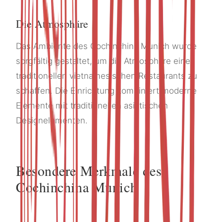
Die Atmosphäre
Das Ambiente des Cochinchina Munich wurde
sorgfältig gestaltet, um die Atmosphäre eines
traditionellen vietnamesischen Restaurants zu
schaffen. Die Einrichtung kombiniert moderne
Elemente mit traditionellen asiatischen
Designelementen.
Besondere Merkmale des
Cochinchina Munich