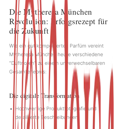
Die Mytheresa München
Revolution: Erfolgsrezept für
die Zukunft
Wie ein gut komponiertes Parfüm vereint
Mytheresa München heute verschiedene
"Duftnoten" zu einem unverwechselbaren
Gesamterlebnis:
Die digitale Transformation
Hochwertige Produktfotografie und
detaillierte Beschreibungen