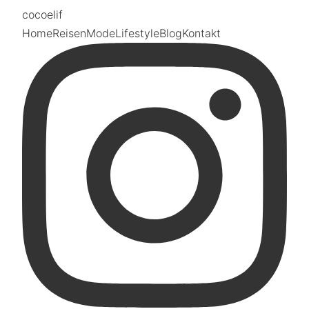
coco
elif
Home
Reisen
Mode
Lifestyle
Blog
Kontakt