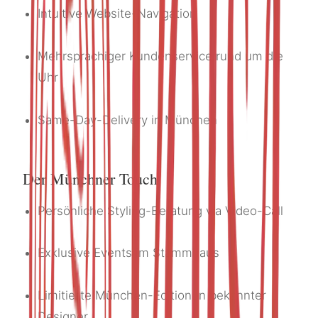
Intuitive Website-Navigation
Mehrsprachiger Kundenservice rund um die
Uhr
Same-Day-Delivery in München
Der Münchner Touch
Persönliche Styling-Beratung via Video-Call
Exklusive Events im Stammhaus
Limitierte München-Editionen bekannter
Designer