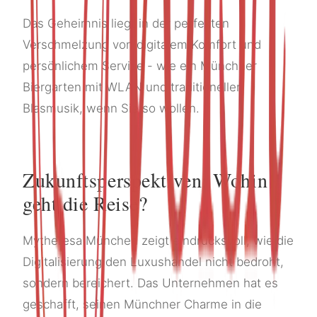
Das Geheimnis liegt in der perfekten
Verschmelzung von digitalem Komfort und
persönlichem Service - wie ein Münchner
Biergarten mit WLAN und traditioneller
Blasmusik, wenn Sie so wollen.
Zukunftsperspektiven: Wohin
geht die Reise?
Mytheresa München zeigt eindrucksvoll, wie die
Digitalisierung den Luxushandel nicht bedroht,
sondern bereichert. Das Unternehmen hat es
geschafft, seinen Münchner Charme in die