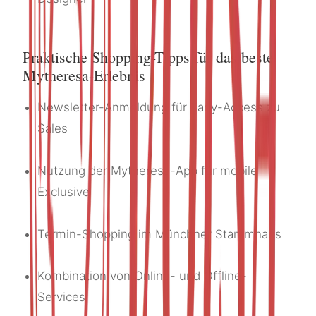
Praktische Shopping-Tipps für das beste
Mytheresa-Erlebnis
Newsletter-Anmeldung für Early-Access zu
Sales
Nutzung der Mytheresa-App für mobile
Exclusive
Termin-Shopping im Münchner Stammhaus
Kombination von Online- und Offline-
Services