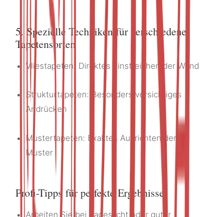
5. Spezielle Techniken für verschiedene
Tapetensorten
Vliestapeten: Direktes Einstreichen der Wand
Strukturtapeten: Besonders vorsichtiges
Andrücken
Mustertapeten: Exaktes Ausrichten der
Muster
Profi-Tipps für perfekte Ergebnisse
Arbeiten Sie bei Tageslicht oder guter