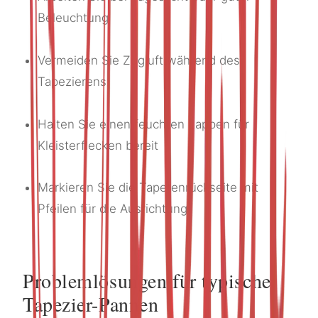
Beleuchtung
Vermeiden Sie Zugluft während des
Tapezierens
Halten Sie einen feuchten Lappen für
Kleisterflecken bereit
Markieren Sie die Tapetenrückseite mit
Pfeilen für die Ausrichtung
Problemlösungen für typische
Tapezier-Pannen