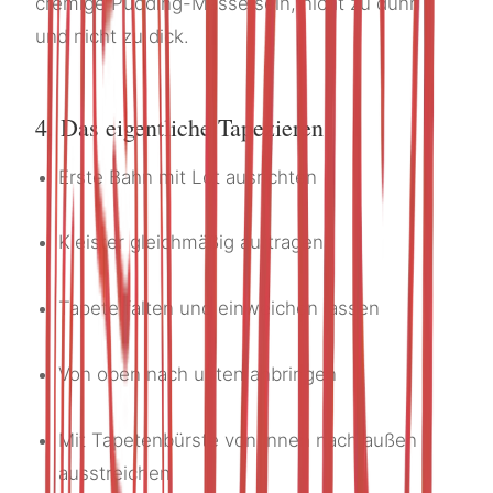
cremige Pudding-Masse sein, nicht zu dünn
und nicht zu dick.
4. Das eigentliche Tapezieren
Erste Bahn mit Lot ausrichten
Kleister gleichmäßig auftragen
Tapete falten und einweichen lassen
Von oben nach unten anbringen
Mit Tapetenbürste von innen nach außen
ausstreichen