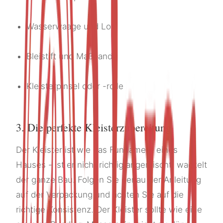
Wasserwaage und Lot
Bleistift und Maßband
Kleisterpinsel oder -rolle
3. Die perfekte Kleisterzubereitung
Der Kleister ist wie das Fundament eines
Hauses - ist er nicht richtig angemischt, wackelt
der ganze Bau. Folgen Sie genau der Anleitung
auf der Verpackung und achten Sie auf die
richtige Konsistenz. Der Kleister sollte wie eine