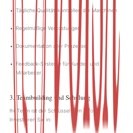
Tägliche Qualitätskontrollen der Maschinen
Regelmäßige Verkostungen
Dokumentation aller Prozesse
Feedback-Systeme für Kunden und
Mitarbeiter
3. Teambuilding und Schulung
Ihr Team ist der Schlüssel zum Erfolg.
Investieren Sie in: