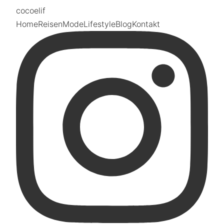
coco
elif
Home
Reisen
Mode
Lifestyle
Blog
Kontakt