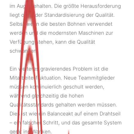
im Auge behalten. Die größte Herausforderung
liegt oft in der Standardisierung der Qualität.
Selbst wenn die besten Bohnen verwendet
werden und die modernsten Maschinen zur
Verfügung stehen, kann die Qualität
schwanken.
Ein weiteres gravierendes Problem ist die
Mitarbeiterfluktuation. Neue Teammitglieder
müssen kontinuierlich geschult werden,
während gleichzeitig die hohen
Qualitätsstandards gehalten werden müssen.
Dies ist wie ein Balanceakt auf einem Drahtseil
– ein falscher Schritt, und das gesamte System
gerät ins Wanken.