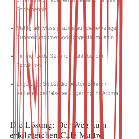
unterschätzt, aber entscheidend für das
Endergebnis
Mahlgrad: Muss präzise auf die jeweilige
Zubereitungsmethode abgestimmt sein
Timing: Jede Sekunde zählt bei der
Extraktion
Lagerung: Selbst die besten Bohnen
verlieren bei falscher Lagerung ihr Aroma
Die Lösung: Der Weg zum
erfolgreichen Café Maître