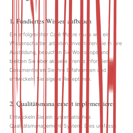
1. Fundiertes Wissen aufbauen
Ein erfolgreicher Café Maître muss wie ein
Wissenschaftler arbeiten. Investieren Sie in Ihre
Ausbildung, besuchen Sie Workshops und
bleiben Sie über aktuelle Trends informiert.
Dokumentieren Sie Ihre Erfahrungen und
entwickeln Sie eigene Rezepturen.
2. Qualitätsmanagement implementieren
Entwickeln Sie ein systematisches
Qualitätsmanagement-System. Dies umfasst: