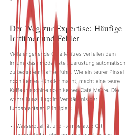
Der Weg zur Expertise: Häufige
Irrtümer und Fehler
Viele angehende Café Maîtres verfallen dem
Irrtum, dass modernste Ausrüstung automatisch
zu besserem Kaffee führt. Wie ein teurer Pinsel
noch keinen Künstler macht, macht eine teure
Kaffeemaschine noch keinen Café Maître. Die
wahre Kunst liegt im Verständnis der
fundamentalen Prinzipien:
Wasserqualität und -temperatur: Oft