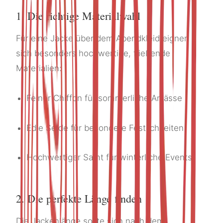
1. Die richtige Materialwahl
Für eine Jacke über dem Abendkleid eignen
sich besonders hochwertige, fließende
Materialien:
Feiner Chiffon für sommerliche Anlässe
Edle Seide für besondere Festlichkeiten
Hochwertiger Samt für winterliche Events
2. Die perfekte Länge finden
Die Jackenlänge sollte sich nach dem