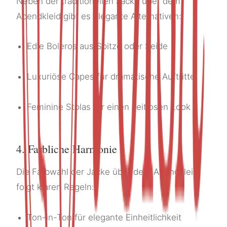
Neben der traditionellen Jacke über dem
Abendkleid gibt es elegante Alternativen:
Edle Boleros aus Spitze oder Seide
Luxuriöse Capes für dramatische Auftritte
Feminine Stolas für einen zeitlosen Look
4. Farbliche Harmonie
Die Farbwahl der Jacke über dem Abendkleid
folgt klaren Regeln:
Ton-in-Ton für elegante Einheitlichkeit