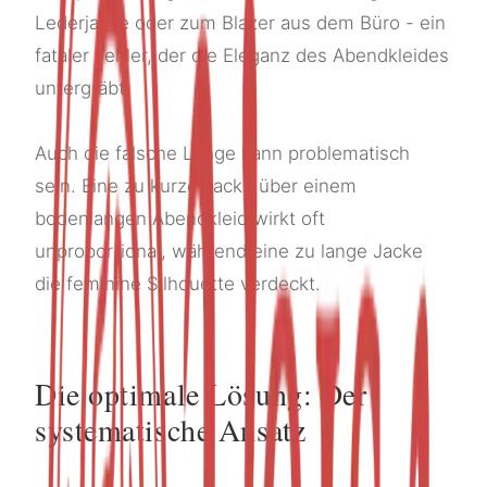
Lederjacke oder zum Blazer aus dem Büro - ein
fataler Fehler, der die Eleganz des Abendkleides
untergräbt.
Auch die falsche Länge kann problematisch
sein. Eine zu kurze Jacke über einem
bodenlangen Abendkleid wirkt oft
unproportional, während eine zu lange Jacke
die feminine Silhouette verdeckt.
Die optimale Lösung: Der
systematische Ansatz