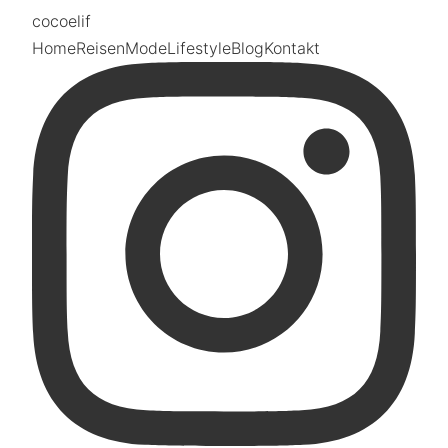
coco
elif
Home
Reisen
Mode
Lifestyle
Blog
Kontakt