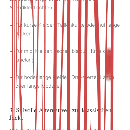
Abendkleid richten:
Für kurze Kleider: Taillenkurze oder hüftlange
Jacken
Für midi Kleider: Jacken bis zur Hüfte oder
knielang
Für bodenlange Kleider: Drei-Viertel-Länge
oder lange Modelle
3. Stilvolle Alternativen zur klassischen
Jacke