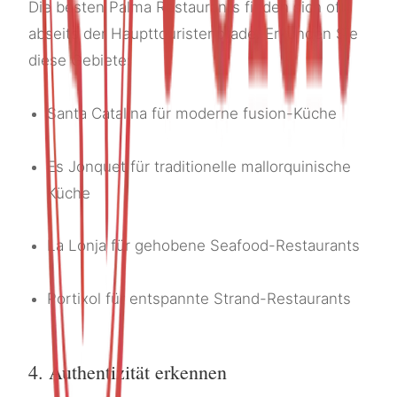
Die besten Palma Restaurants finden sich oft
abseits der Haupttouristenpfade. Erkunden Sie
diese Gebiete:
Santa Catalina für moderne fusion-Küche
Es Jonquet für traditionelle mallorquinische
Küche
La Lonja für gehobene Seafood-Restaurants
Portixol für entspannte Strand-Restaurants
4. Authentizität erkennen