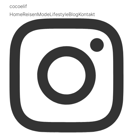
coco
elif
Home
Reisen
Mode
Lifestyle
Blog
Kontakt