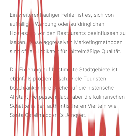
Ein weiterer häufiger Fehler ist es, sich von
auffälliger Werbung oder aufdringlichen
Hostessen vor den Restaurants beeinflussen zu
lassen. Diese aggressiven Marketingmethoden
sind oft ein Indikator für mittelmäßige Qualität.
Die Fixierung auf bestimmte Stadtgebiete ist
ebenfalls problematisch. Viele Touristen
beschränken ihre Suche auf die historische
Altstadt, verpassen dabei aber die kulinarischen
Schätze in den authentischeren Vierteln wie
Santa Catalina oder Es Jonquet.