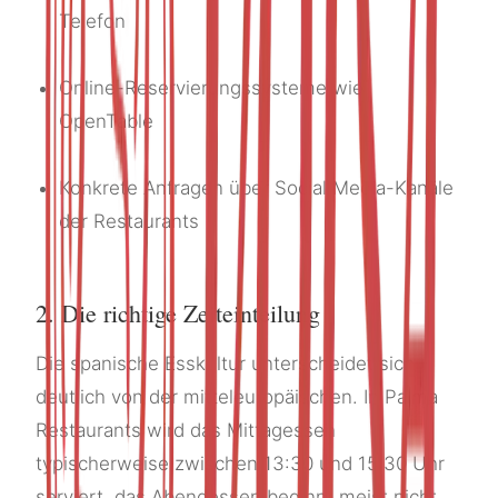
Telefon
Online-Reservierungssysteme wie
OpenTable
Konkrete Anfragen über Social Media-Kanäle
der Restaurants
2. Die richtige Zeiteinteilung
Die spanische Esskultur unterscheidet sich
deutlich von der mitteleuropäischen. In Palma
Restaurants wird das Mittagessen
typischerweise zwischen 13:30 und 15:30 Uhr
serviert, das Abendessen beginnt meist nicht