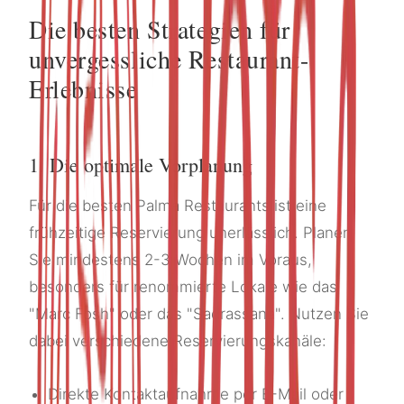
Die besten Strategien für
unvergessliche Restaurant-
Erlebnisse
1. Die optimale Vorplanung
Für die besten Palma Restaurants ist eine
frühzeitige Reservierung unerlässlich. Planen
Sie mindestens 2-3 Wochen im Voraus,
besonders für renommierte Lokale wie das
"Marc Fosh" oder das "Sadrassana". Nutzen Sie
dabei verschiedene Reservierungskanäle:
Direkte Kontaktaufnahme per E-Mail oder