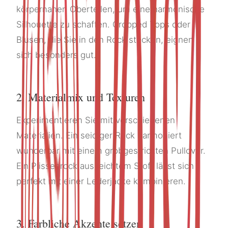
körpernahen Oberteilen, um eine harmonische
Silhouette zu schaffen. Cropped Tops oder
Blusen, die Sie in den Rock stecken, eignen
sich besonders gut.
2. Materialmix und Texturen
Experimentieren Sie mit verschiedenen
Materialien. Ein seidiger Rock harmoniert
wunderbar mit einem grobgestrickten Pullover.
Ein Plisseerock aus leichtem Stoff lässt sich
perfekt mit einer Lederjacke kombinieren.
3. Farbliche Akzente setzen