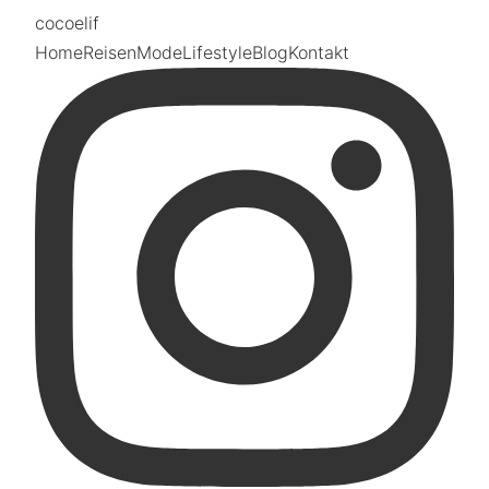
coco
elif
Home
Reisen
Mode
Lifestyle
Blog
Kontakt