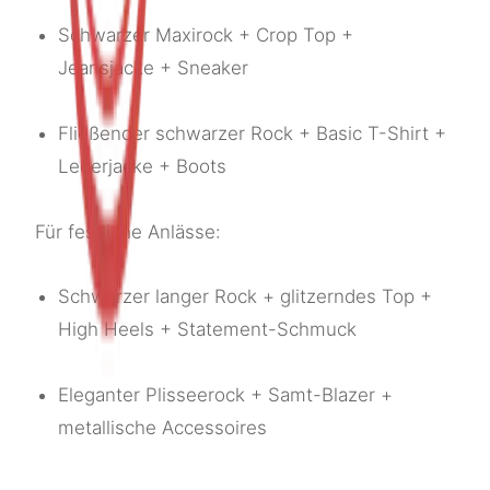
Schwarzer Maxirock + Crop Top +
Jeansjacke + Sneaker
Fließender schwarzer Rock + Basic T-Shirt +
Lederjacke + Boots
Für festliche Anlässe:
Schwarzer langer Rock + glitzerndes Top +
High Heels + Statement-Schmuck
Eleganter Plisseerock + Samt-Blazer +
metallische Accessoires