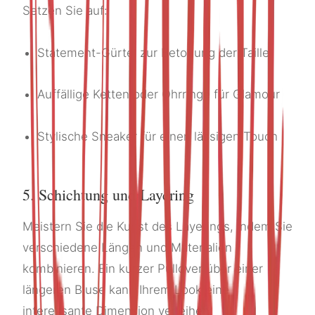
Setzen Sie auf:
Statement-Gürtel zur Betonung der Taille
Auffällige Ketten oder Ohrringe für Glamour
Stylische Sneaker für einen lässigen Touch
5. Schichtung und Layering
Meistern Sie die Kunst des Layerings, indem Sie
verschiedene Längen und Materialien
kombinieren. Ein kurzer Pullover über einer
längeren Bluse kann Ihrem Look eine
interessante Dimension verleihen.