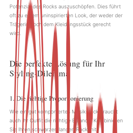
Potenzial des Rocks auszuschöpfen. Dies führt
oft zu einem uninspirierten Look, der weder der
Trägerin noch dem Kleidungsstück gerecht
wird.
Die perfekte Lösung für Ihr
Styling-Dilemma
1. Die richtige Proportionierung
Wie ein gut komponiertes Musikstück braucht
auch Ihr Outfit die richtige Balance. Kombinieren
Sie Ihren schwarzen langen Rock mit