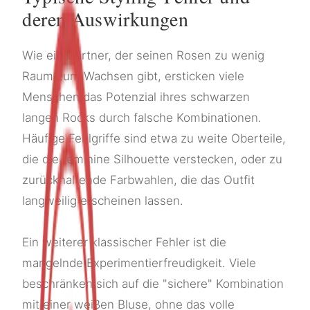
deren Auswirkungen
Wie ein Gärtner, der seinen Rosen zu wenig
Raum zum Wachsen gibt, ersticken viele
Menschen das Potenzial ihres schwarzen
langen Rocks durch falsche Kombinationen.
Häufige Fehlgriffe sind etwa zu weite Oberteile,
die die feminine Silhouette verstecken, oder zu
zurückhaltende Farbwahlen, die das Outfit
langweilig erscheinen lassen.
Ein weiterer klassischer Fehler ist die
mangelnde Experimentierfreudigkeit. Viele
beschränken sich auf die "sichere" Kombination
mit einer weißen Bluse, ohne das volle