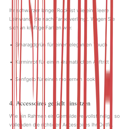
Ihr schwarzer langer Rock ist wie eine leere
Leinwand, die nach Farbe verlangt. Wagen Sie
sich an kräftige Farben wie:
Smaragdgrün für einen eleganten Touch
Karminrot für einen dramatischen Auftritt
Senfgelb für einen modernen Look
4. Accessoires gezielt einsetzen
Wie ein Rahmen ein Gemälde vervollständigt, so
vollenden die richtigen Accessoires Ihr Outfit.