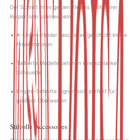
Der Schnitt Ihres gelben Kleides sollte Ihrer
Körperform schmeicheln:
A-Linien-Kleider kaschieren geschickt kleine
Problemzonen
Taillierte Modelle betonen eine schlanke
Silhouette
Empire-Schnitte eignen sich perfekt für
größere Oberweiten
Stilvolle Accessoires