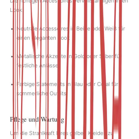
Die richtigen Accessoires vervollständigen Ihren
Look:
Neutrale Accessoires in Beige oder Weiß für
einen eleganten Look
Metallische Akzente in Gold oder Silber für
festliche Anlässe
Farbige Statements in Blau oder Coral für
sommerliche Outfits
Pflege und Wartung
Um die Strahlkraft Ihres gelben Kleides zu