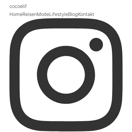
coco
elif
Home
Reisen
Mode
Lifestyle
Blog
Kontakt