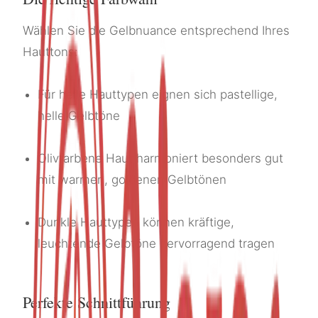
Wählen Sie die Gelbnuance entsprechend Ihres
Hauttons:
Für helle Hauttypen eignen sich pastellige,
helle Gelbtöne
Olivfarbene Haut harmoniert besonders gut
mit warmen, goldenen Gelbtönen
Dunkle Hauttypen können kräftige,
leuchtende Gelbtöne hervorragend tragen
Perfekte Schnittführung