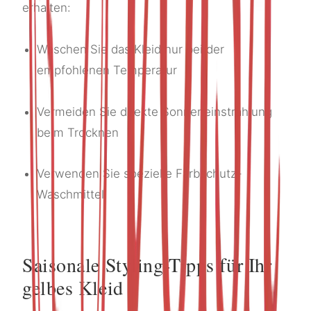
erhalten:
Waschen Sie das Kleid nur bei der
empfohlenen Temperatur
Vermeiden Sie direkte Sonneneinstrahlung
beim Trocknen
Verwenden Sie spezielle Farbschutz-
Waschmittel
Saisonale Styling-Tipps für Ihr
gelbes Kleid