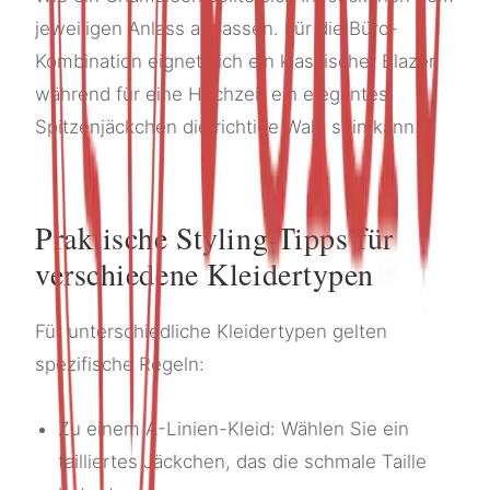
jeweiligen Anlass anpassen. Für die Büro-
Kombination eignet sich ein klassischer Blazer,
während für eine Hochzeit ein elegantes
Spitzenjäckchen die richtige Wahl sein kann.
Praktische Styling-Tipps für
verschiedene Kleidertypen
Für unterschiedliche Kleidertypen gelten
spezifische Regeln:
Zu einem A-Linien-Kleid: Wählen Sie ein
tailliertes Jäckchen, das die schmale Taille