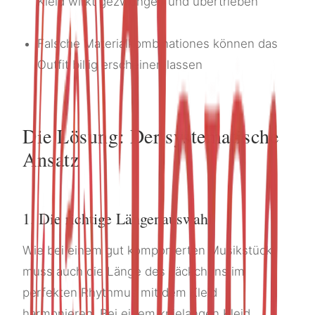
Kleid wirkt gezwungen und übertrieben
Falsche Materialkombinationes können das
Outfit billig erscheinen lassen
Die Lösung: Der systematische
Ansatz
1. Die richtige Längenauswahl
Wie bei einem gut komponierten Musikstück
muss auch die Länge des Jäckchens im
perfekten Rhythmus mit dem Kleid
harmonieren. Bei einem knielangen Kleid