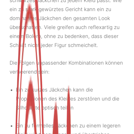
schwarzes Jäckchen zu jedem Kleid passt. Wie
ein zu stark gewürztes Gericht kann ein zu
dominantes Jäckchen den gesamten Look
überschatten. Viele greifen auch reflexartig zu
einem Bolero, ohne zu bedenken, dass dieser
Schnitt nicht jeder Figur schmeichelt.
Die Folgen unpassender Kombinationen können
verheerend sein:
Ein zu kurzes Jäckchen kann die
Proportionen des Kleides zerstören und die
Silhouette optisch teilen
Ein zu formelles Jäckchen zu einem legeren