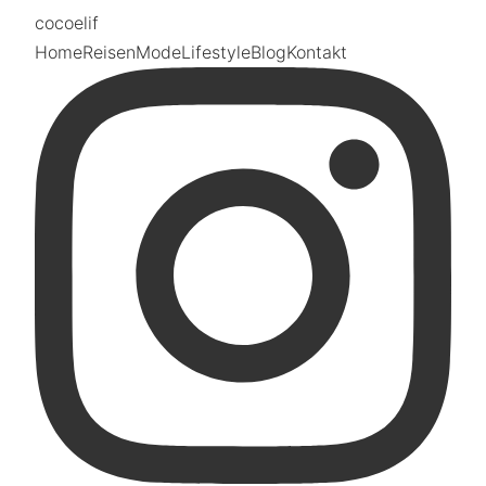
coco
elif
Home
Reisen
Mode
Lifestyle
Blog
Kontakt