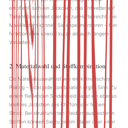
empfiehlt sich ein Jäckchen, das entweder auf
Taillenhöhe endet oder bis zur Hüfte reicht. Bei
Maxikleidern können Sie experimentieren – hier
funktionieren sowohl kurze als auch längere
Varianten.
2. Materialwahl und Stoffkombination
Die Materialauswahl ist wie ein kulinarisches
Pairing – nicht jede Kombination ergibt Sinn. Zu
einem fließenden Seidenkleid passt ein ebenso
leichtes Jäckchen aus Chiffon oder feinem
Strick. Bei strukturierten Kleidern aus festeren
Stoffen können Sie zu einem Blazer oder einer