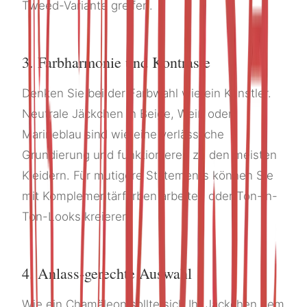
Tweed-Variante greifen.
3. Farbharmonie und Kontraste
Denken Sie bei der Farbwahl wie ein Künstler.
Neutrale Jäckchen in Beige, Weiß oder
Marineblau sind wie eine verlässliche
Grundierung und funktionieren zu den meisten
Kleidern. Für mutigere Statements können Sie
mit Komplementärfarben arbeiten oder Ton-in-
Ton-Looks kreieren.
4. Anlass-gerechte Auswahl
Wie ein Chamäleon sollte sich Ihr Jäckchen dem