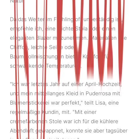
Natur.
Da das Wetter im Frühling oft unbeständig ist,
empfehle ich, eine leichte Stola oder einen
eleganten Blazer mitzunehmen. Materialien wie
Chiffon, leichte Seide oder
Baumwollmischungen bieten Komfort für
schwankende Temperaturen.
"Ich war letztes Jahr auf einer April-Hochzeit,
und mein mittellanges Kleid in Puderrosa mit
Blumenstickerei war perfekt," teilt Lisa, eine
regelmäßige Kundin, mit. "Mit einer
cremefarbenen Stole war ich für die kühlere
Abendluft gewappnet, konnte sie aber tagsüber