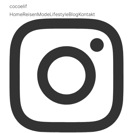
coco
elif
Home
Reisen
Mode
Lifestyle
Blog
Kontakt