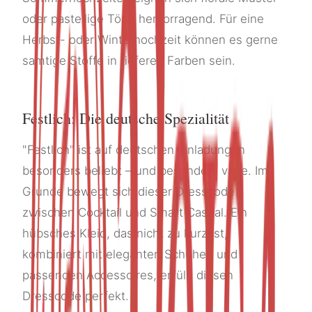
oder pastellige Töne hervorragend. Für eine
Herbst- oder Winterhochzeit können es gerne
samtige Stoffe in tieferen Farben sein.
Festlich: Die deutsche Spezialität
"Festlich" ist auf deutschen Einladungen
besonders beliebt – und besonders vage. Im
Grunde bewegt sich dieser Dresscode
zwischen Cocktail und Smart Casual. Ein
hübsches Kleid, das nicht zu kurz ist,
kombiniert mit eleganten Schuhen und
passenden Accessoires, erfüllt diesen
Dresscode perfekt.