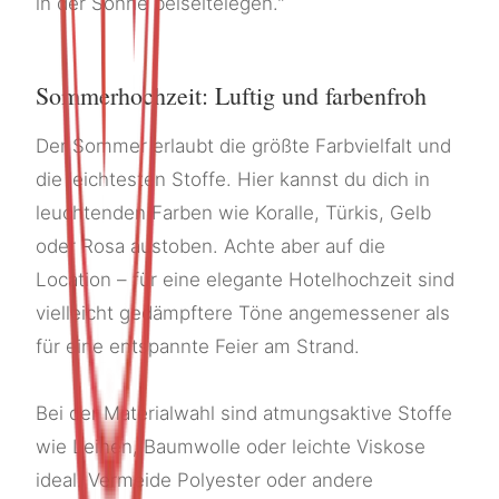
in der Sonne beiseitelegen."
Sommerhochzeit: Luftig und farbenfroh
Der Sommer erlaubt die größte Farbvielfalt und
die leichtesten Stoffe. Hier kannst du dich in
leuchtenden Farben wie Koralle, Türkis, Gelb
oder Rosa austoben. Achte aber auf die
Location – für eine elegante Hotelhochzeit sind
vielleicht gedämpftere Töne angemessener als
für eine entspannte Feier am Strand.
Bei der Materialwahl sind atmungsaktive Stoffe
wie Leinen, Baumwolle oder leichte Viskose
ideal. Vermeide Polyester oder andere