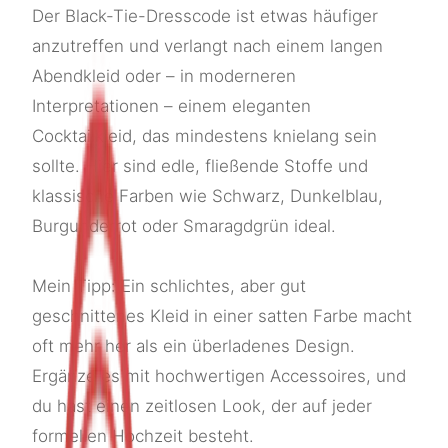
Der Black-Tie-Dresscode ist etwas häufiger
anzutreffen und verlangt nach einem langen
Abendkleid oder – in moderneren
Interpretationen – einem eleganten
Cocktailkleid, das mindestens knielang sein
sollte. Hier sind edle, fließende Stoffe und
klassische Farben wie Schwarz, Dunkelblau,
Burgunderrot oder Smaragdgrün ideal.
Mein Tipp: Ein schlichtes, aber gut
geschnittenes Kleid in einer satten Farbe macht
oft mehr her als ein überladenes Design.
Ergänze es mit hochwertigen Accessoires, und
du hast einen zeitlosen Look, der auf jeder
formellen Hochzeit besteht.