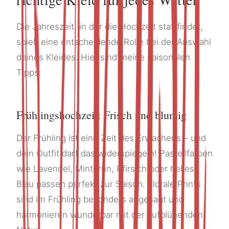
Die Jahreszeit, in der die Hochzeit stattfindet,
spielt eine entscheidende Rolle bei der Auswahl
deines Kleides. Hier sind meine saisonalen
Tipps:
Frühlingshochzeit: Frisch und blumig
Der Frühling ist eine Zeit des Erwachens – und
dein Outfit darf das widerspiegeln! Pastellfarben
wie Lavendel, Mintgrün, Pfirsich oder helles
Blau passen perfekt zur Saison. Florale Prints
sind im Frühling besonders angesagt und
harmonieren wunderbar mit der aufblühenden