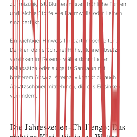
zu freizügig ist. Blumenmuster, fröhliche Farben
und leichte Stoffe wie Baumwolle oder Leinen
sind perfekt.
Ein wichtiger Hinweis für Gartenhochzeiten:
Denk an deine Schuhe! Hohe, dünne Absätze
versinken im Rasen – wähle daher lieber
Keilabsätze oder elegante Sandalen mit
breiterem Absatz. Alternativ kannst du auch
Absatzschoner mitnehmen, die das Einsinken
verhindern.
Die Jahreszeiten-Challenge: Das
richtige Kleid für jedes Wetter