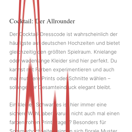
Cocktail: Der Allrounder
Der Cocktail-Dresscode ist wahrscheinlich der
häufigste auf deutschen Hochzeiten und bietet
gleichzeitig den größten Spielraum. Knielange
oder wadenlange Kleider sind hier perfekt. Du
kannst mit Farben experimentieren und auch
mal mutigere Prints oder Schnitte wählen –
solange der Gesamteindruck elegant bleibt.
Ein kleines Schwarzes ist hier immer eine
sichere Wahl, aber warum nicht auch mal einen
farbenfrohen Print wagen? Besonders für
Sommerhochzeiten eignen sich florale Muster