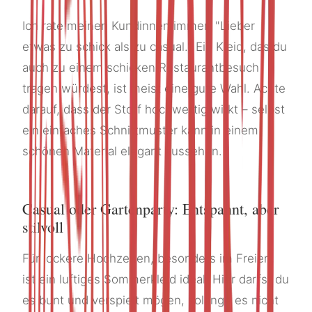
Ich rate meinen Kundinnen immer: "Lieber
etwas zu schick als zu casual." Ein Kleid, das du
auch zu einem schicken Restaurantbesuch
tragen würdest, ist meist eine gute Wahl. Achte
darauf, dass der Stoff hochwertig wirkt – selbst
ein einfaches Schnittmuster kann in einem
schönen Material elegant aussehen.
Casual oder Gartenparty: Entspannt, aber
stilvoll
Für lockere Hochzeiten, besonders im Freien,
ist ein luftiges Sommerkleid ideal. Hier darfst du
es bunt und verspielt mögen, solange es nicht