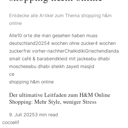
Entdecke alle Artikel zum Thema shopping h&m
online
Alle
10 orte die man gesehen haben muss
deutschland
2025
4 wochen ohne zucker
4 wochen
zuckerfrei vorher-nachher
Chalkidiki
Griechendland
a
small café & bar
abendkleid mit jacke
abu dhabi
moschee
abu dhabi sheikh zayed masjid
ce
shopping h&m online
Der ultimative Leitfaden zum H&M Online
Shopping: Mehr Style, weniger Stress
9. Juli 2025
3 min read
coco
elif