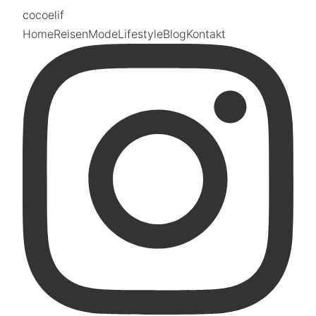
coco
elif
Home
Reisen
Mode
Lifestyle
Blog
Kontakt