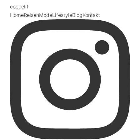
coco
elif
Home
Reisen
Mode
Lifestyle
Blog
Kontakt