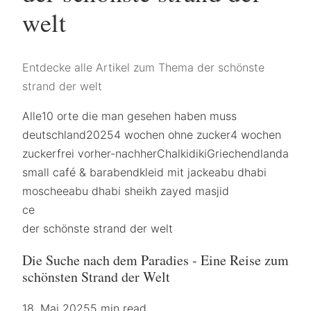
welt
Entdecke alle Artikel zum Thema der schönste
strand der welt
Alle
10 orte die man gesehen haben muss
deutschland
2025
4 wochen ohne zucker
4 wochen
zuckerfrei vorher-nachher
Chalkidiki
Griechendland
a
small café & bar
abendkleid mit jacke
abu dhabi
moschee
abu dhabi sheikh zayed masjid
ce
der schönste strand der welt
Die Suche nach dem Paradies - Eine Reise zum
schönsten Strand der Welt
18. Mai 2025
5 min read