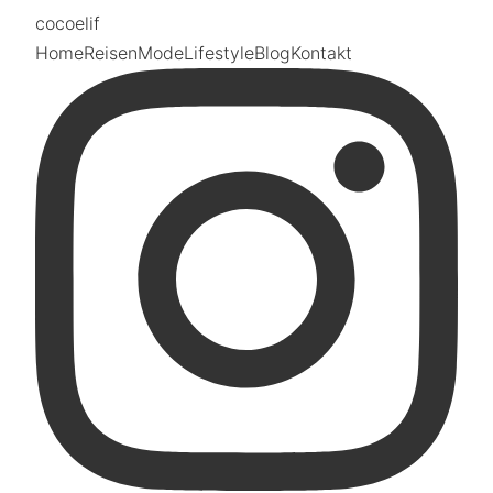
coco
elif
Home
Reisen
Mode
Lifestyle
Blog
Kontakt