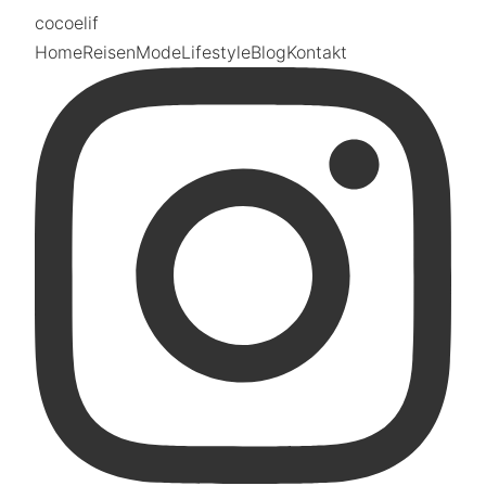
coco
elif
Home
Reisen
Mode
Lifestyle
Blog
Kontakt