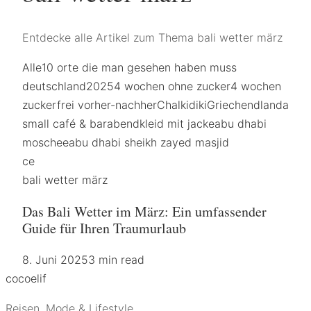
Entdecke alle Artikel zum Thema bali wetter märz
Alle
10 orte die man gesehen haben muss
deutschland
2025
4 wochen ohne zucker
4 wochen
zuckerfrei vorher-nachher
Chalkidiki
Griechendland
a
small café & bar
abendkleid mit jacke
abu dhabi
moschee
abu dhabi sheikh zayed masjid
ce
bali wetter märz
Das Bali Wetter im März: Ein umfassender
Guide für Ihren Traumurlaub
8. Juni 2025
3 min read
coco
elif
Reisen, Mode & Lifestyle.